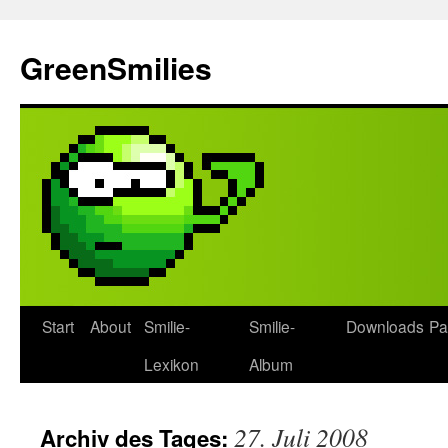
Zum
Inhalt
GreenSmilies
springen
Start
About
Smilie-
Smilie-
Downloads
Pa
Lexikon
Album
27. Juli 2008
Archiv des Tages: