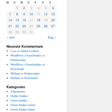
M
D
M
D
F
S
S
1
2
3
4
5
6
7
8
9
10
11
12
13
14
15
16
17
18
19
20
21
22
23
24
25
26
27
28
29
30
31
« Juni
Aug. »
Neueste Kommentare
Lena
zu
Smilie-Lexikon
WordPress | GreenSmilies
zu
Partnerseiten
WordPress | GreenSmilies
zu
Downloads
Michael
zu
Partnerseiten
Michael
zu
Downloads
Kategorien
Allgemeines
Diablo Smilies
Green Smilies
Green Smilies extern
Green Smilies intern