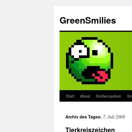
Zum
Inhalt
GreenSmilies
springen
Start
About
Smilie-Lexikon
Sm
7. Juli 2008
Archiv des Tages:
Tierkreiszeichen