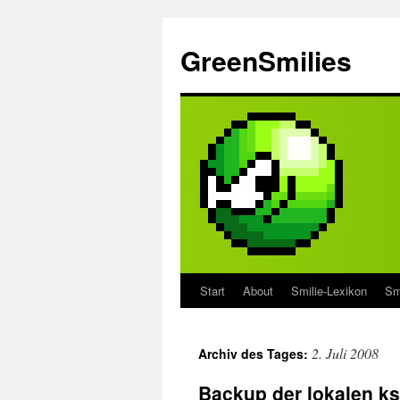
Zum
Inhalt
GreenSmilies
springen
Start
About
Smilie-Lexikon
Sm
2. Juli 2008
Archiv des Tages:
Backup der lokalen ks