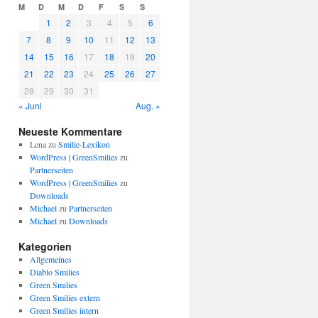
M
D
M
D
F
S
S
1
2
3
4
5
6
7
8
9
10
11
12
13
14
15
16
17
18
19
20
21
22
23
24
25
26
27
28
29
30
31
« Juni
Aug. »
Neueste Kommentare
Lena
zu
Smilie-Lexikon
WordPress | GreenSmilies
zu
Partnerseiten
WordPress | GreenSmilies
zu
Downloads
Michael
zu
Partnerseiten
Michael
zu
Downloads
Kategorien
Allgemeines
Diablo Smilies
Green Smilies
Green Smilies extern
Green Smilies intern