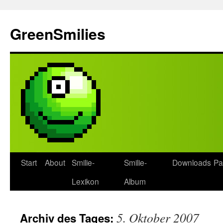
Zum
Inhalt
GreenSmilies
springen
Start
About
Smilie-
Smilie-
Downloads
Pa
Lexikon
Album
5. Oktober 2007
Archiv des Tages: