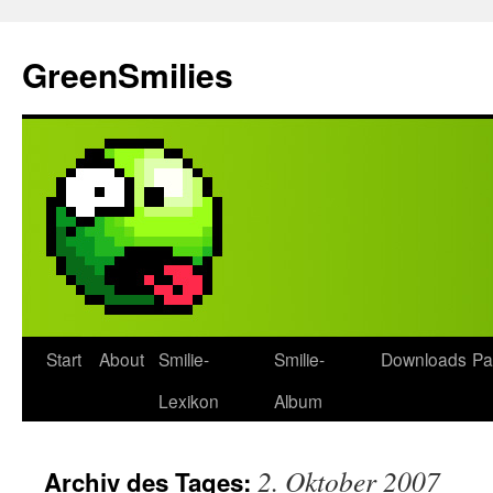
Zum
Inhalt
GreenSmilies
springen
Start
About
Smilie-
Smilie-
Downloads
Pa
Lexikon
Album
2. Oktober 2007
Archiv des Tages: