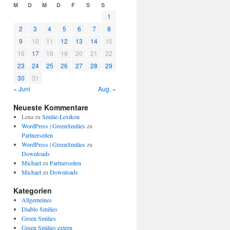
M
D
M
D
F
S
S
1
2
3
4
5
6
7
8
9
10
11
12
13
14
15
16
17
18
19
20
21
22
23
24
25
26
27
28
29
30
31
« Juni
Aug. »
Neueste Kommentare
Lena
zu
Smilie-Lexikon
WordPress | GreenSmilies
zu
Partnerseiten
WordPress | GreenSmilies
zu
Downloads
Michael
zu
Partnerseiten
Michael
zu
Downloads
Kategorien
Allgemeines
Diablo Smilies
Green Smilies
Green Smilies extern