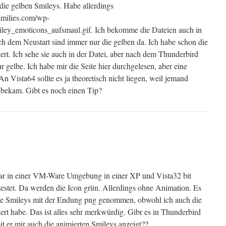
ie gelben Smileys. Habe allerdings
smilies.com/wp-
miley_emoticons_aufsmaul.gif. Ich bekomme die Dateien auch in
nach dem Neustart sind immer nur die gelben da. Ich habe schon die
iert. Ich sehe sie auch in der Datei, aber nach dem Thunderbird
ur gelbe. Ich habe mir die Seite hier durchgelesen, aber eine
 An Vista64 sollte es ja theoretisch nicht liegen, weil jemand
inbekam. Gibt es noch einen Tip?
.jar in einer VM-Ware Umgebung in einer XP und Vista32 bit
testet. Da werden die Icon grün. Allerdings ohne Animation. Es
ie Smileys mit der Endung png genommen, obwohl ich auch die
iert habe. Das ist alles sehr merkwürdig. Gibr es in Thunderbird
it er mir auch die animierten Smileys anzeigt??