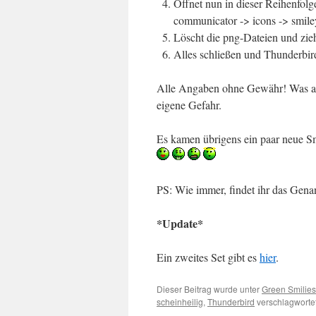
Öffnet nun in dieser Reihenfolg
communicator -> icons -> smile
Löscht die png-Dateien und zie
Alles schließen und Thunderbird
Alle Angaben ohne Gewähr! Was auc
eigene Gefahr.
Es kamen übrigens ein paar neue Sm
PS: Wie immer, findet ihr das Gen
*Update*
Ein zweites Set gibt es
hier
.
Dieser Beitrag wurde unter
Green Smilies
scheinheilig
,
Thunderbird
verschlagwortet