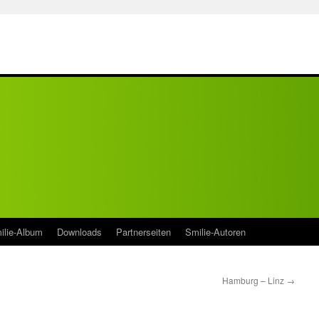
ilie-Album
Downloads
Partnerseiten
Smilie-Autoren
Hamburg – Linz
→
n