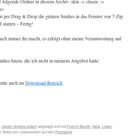
e folgende Ordner in diesem Archiv: skin -> classic ->
ys
ht per Drag & Drop die grünen Smilies in das Fenster von 7-Zip
 starten – Fertig!
h immer ihr macht, es erfolgt ohne meine Verantwortung auf
ilies hinzu, die ich nicht in meinem Angebot hatte:
annte auch im
Download-Bereich
.
,
Green Smilies extern
abgelegt und mit
Foot-in-Mouth
,
Geld
,
Liebe
,
. Setze ein Lesezeichen auf den
Permalink
.