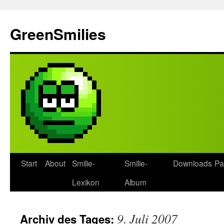
Zum
Inhalt
GreenSmilies
springen
Start
About
Smilie-
Smilie-
Downloads
Pa
Lexikon
Album
9. Juli 2007
Archiv des Tages: