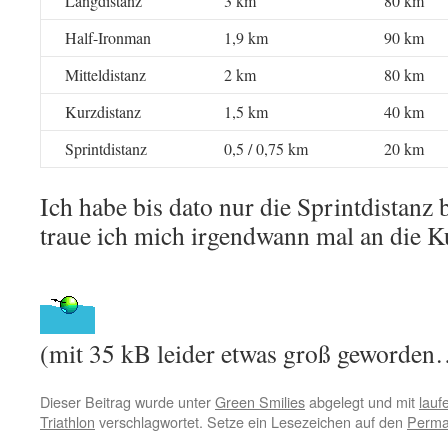
Langdistanz
3 km
80 km
Half-Ironman
1,9 km
90 km
Mitteldistanz
2 km
80 km
Kurzdistanz
1,5 km
40 km
Sprintdistanz
0,5 / 0,75 km
20 km
Ich habe bis dato nur die Sprintdistanz be
traue ich mich irgendwann mal an die K
(mit 35 kB leider etwas groß geworden
Dieser Beitrag wurde unter
Green Smilies
abgelegt und mit
lauf
Triathlon
verschlagwortet. Setze ein Lesezeichen auf den
Perma