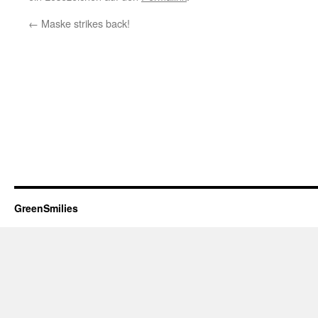
←
Maske strikes back!
GreenSmilies