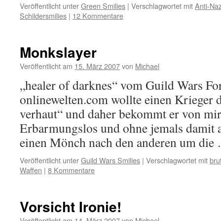
Veröffentlicht unter
Green Smilies
|
Verschlagwortet mit
Anti-Naz
Schildersmilies
|
12 Kommentare
Monkslayer
Veröffentlicht am
15. März 2007
von
Michael
„healer of darknes“ vom Guild Wars Fo
onlinewelten.com wollte einen Krieger
verhaut“ und daher bekommt er von mi
Erbarmungslos und ohne jemals damit a
einen Mönch nach den anderen um di
Veröffentlicht unter
Guild Wars Smilies
|
Verschlagwortet mit
bru
Waffen
|
8 Kommentare
Vorsicht Ironie!
Veröffentlicht am
14. März 2007
von
Michael