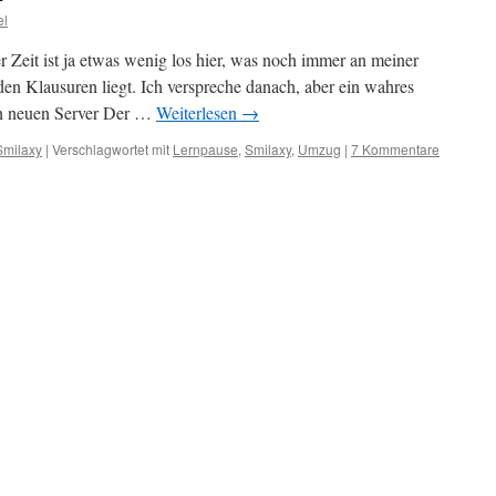
el
er Zeit ist ja etwas wenig los hier, was noch immer an meiner
n Klausuren liegt. Ich verspreche danach, aber ein wahres
n neuen Server Der …
Weiterlesen
→
Smilaxy
|
Verschlagwortet mit
Lernpause
,
Smilaxy
,
Umzug
|
7 Kommentare