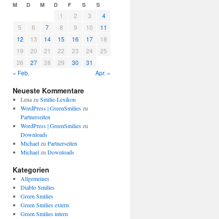
M
D
M
D
F
S
S
1
2
3
4
5
6
7
8
9
10
11
12
13
14
15
16
17
18
19
20
21
22
23
24
25
26
27
28
29
30
31
« Feb.
Apr. »
Neueste Kommentare
Lena
zu
Smilie-Lexikon
WordPress | GreenSmilies
zu
Partnerseiten
WordPress | GreenSmilies
zu
Downloads
Michael
zu
Partnerseiten
Michael
zu
Downloads
Kategorien
Allgemeines
Diablo Smilies
Green Smilies
Green Smilies extern
Green Smilies intern