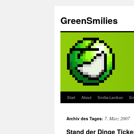
Zum
Inhalt
GreenSmilies
springen
Start
About
Smilie-Lexikon
Sm
7. März 2007
Archiv des Tages:
Stand der Dinge Ticke