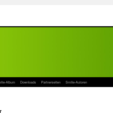
ilie-Album
Downloads
Partnerseiten
Smilie-Autoren
r