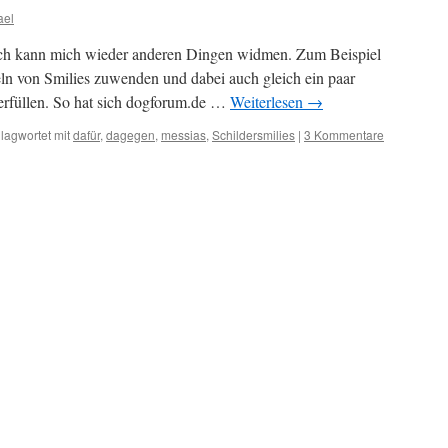
ael
 ich kann mich wieder anderen Dingen widmen. Zum Beispiel
ln von Smilies zuwenden und dabei auch gleich ein paar
rfüllen. So hat sich dogforum.de …
Weiterlesen
→
lagwortet mit
dafür
,
dagegen
,
messias
,
Schildersmilies
|
3 Kommentare