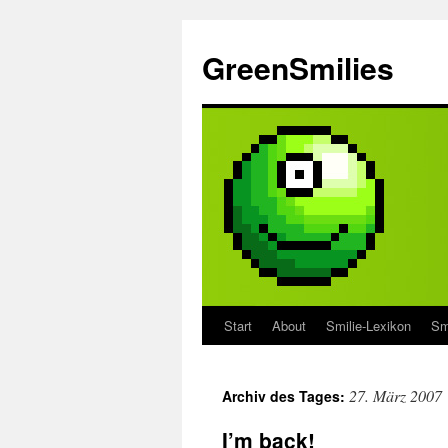
Zum
Inhalt
GreenSmilies
springen
Start
About
Smilie-Lexikon
Sm
27. März 2007
Archiv des Tages:
I’m back!