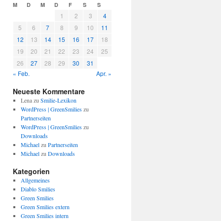
M
D
M
D
F
S
S
1
2
3
4
5
6
7
8
9
10
11
12
13
14
15
16
17
18
19
20
21
22
23
24
25
26
27
28
29
30
31
« Feb.
Apr. »
Neueste Kommentare
Lena
zu
Smilie-Lexikon
WordPress | GreenSmilies
zu
Partnerseiten
WordPress | GreenSmilies
zu
Downloads
Michael
zu
Partnerseiten
Michael
zu
Downloads
Kategorien
Allgemeines
Diablo Smilies
Green Smilies
Green Smilies extern
Green Smilies intern