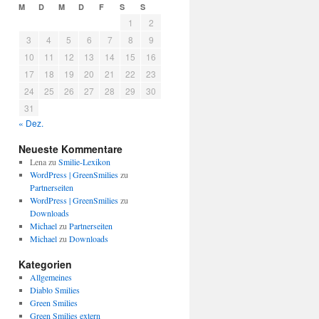
M
D
M
D
F
S
S
1
2
3
4
5
6
7
8
9
10
11
12
13
14
15
16
17
18
19
20
21
22
23
24
25
26
27
28
29
30
31
« Dez.
Neueste Kommentare
Lena
zu
Smilie-Lexikon
WordPress | GreenSmilies
zu
Partnerseiten
WordPress | GreenSmilies
zu
Downloads
Michael
zu
Partnerseiten
Michael
zu
Downloads
Kategorien
Allgemeines
Diablo Smilies
Green Smilies
Green Smilies extern