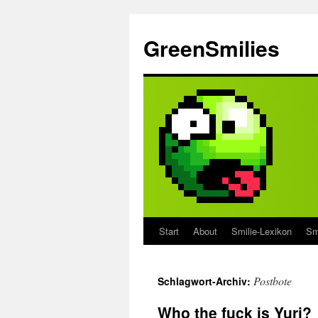
Zum
Inhalt
GreenSmilies
springen
Start
About
Smilie-Lexikon
Sm
Postbote
Schlagwort-Archiv:
Who the fuck is Yuri?