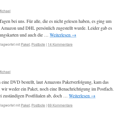
Michael
agen bei uns. Für alle, die es nicht gelesen haben, es ging um
 Amazon und DHL persönlich zugestellt wurde. Leider gab es
gungskarten und auch die …
Weiterlesen
→
lagwortet mit
Paket
,
Postbote
|
14 Kommentare
Michael
 eine DVD bestellt, laut Amazons Paketverfolgung, kam das
n wir weder ein Paket, noch eine Benachrichtigung im Postfach.
ei zuständigen Postfilialen ab, doch …
Weiterlesen
→
lagwortet mit
Paket
,
Postbote
|
69 Kommentare