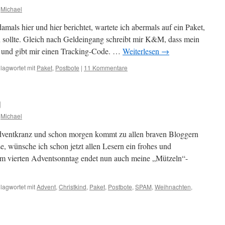
Michael
amals hier und hier berichtet, wartete ich abermals auf ein Paket,
 sollte. Gleich nach Geldeingang schreibt mir K&M, dass mein
und gibt mir einen Tracking-Code. …
Weiterlesen
→
lagwortet mit
Paket
,
Postbote
|
11 Kommentare
g
Michael
dventkranz und schon morgen kommt zu allen braven Bloggern
se, wünsche ich schon jetzt allen Lesern ein frohes und
dem vierten Adventsonntag endet nun auch meine „Mützeln“-
lagwortet mit
Advent
,
Christkind
,
Paket
,
Postbote
,
SPAM
,
Weihnachten
,