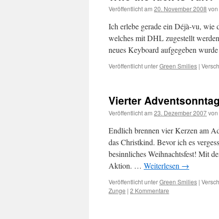
Veröffentlicht am
20. November 2008
von
Ich erlebe gerade ein Déjà-vu, wie d
welches mit DHL zugestellt werden
neues Keyboard aufgegeben wurde 
Veröffentlicht unter
Green Smilies
|
Versch
Vierter Adventsonnta
Veröffentlicht am
23. Dezember 2007
von
Endlich brennen vier Kerzen am A
das Christkind. Bevor ich es verges
besinnliches Weihnachtsfest! Mit 
Aktion. …
Weiterlesen
→
Veröffentlicht unter
Green Smilies
|
Versch
Zunge
|
2 Kommentare