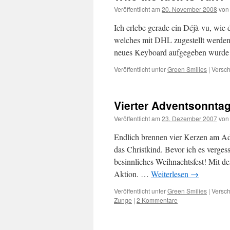
Veröffentlicht am
20. November 2008
von
Ich erlebe gerade ein Déjà-vu, wie d
welches mit DHL zugestellt werden
neues Keyboard aufgegeben wurde 
Veröffentlicht unter
Green Smilies
|
Versch
Vierter Adventsonnta
Veröffentlicht am
23. Dezember 2007
von
Endlich brennen vier Kerzen am A
das Christkind. Bevor ich es verges
besinnliches Weihnachtsfest! Mit 
Aktion. …
Weiterlesen
→
Veröffentlicht unter
Green Smilies
|
Versch
Zunge
|
2 Kommentare