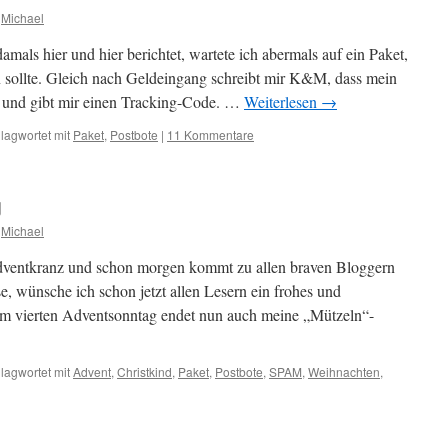
Michael
amals hier und hier berichtet, wartete ich abermals auf ein Paket,
 sollte. Gleich nach Geldeingang schreibt mir K&M, dass mein
und gibt mir einen Tracking-Code. …
Weiterlesen
→
lagwortet mit
Paket
,
Postbote
|
11 Kommentare
g
Michael
dventkranz und schon morgen kommt zu allen braven Bloggern
se, wünsche ich schon jetzt allen Lesern ein frohes und
dem vierten Adventsonntag endet nun auch meine „Mützeln“-
lagwortet mit
Advent
,
Christkind
,
Paket
,
Postbote
,
SPAM
,
Weihnachten
,