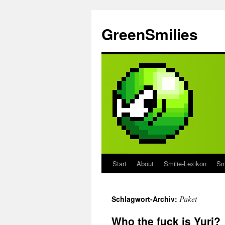
Zum
Inhalt
GreenSmilies
springen
Start
About
Smilie-Lexikon
Sm
Paket
Schlagwort-Archiv:
Who the fuck is Yuri?