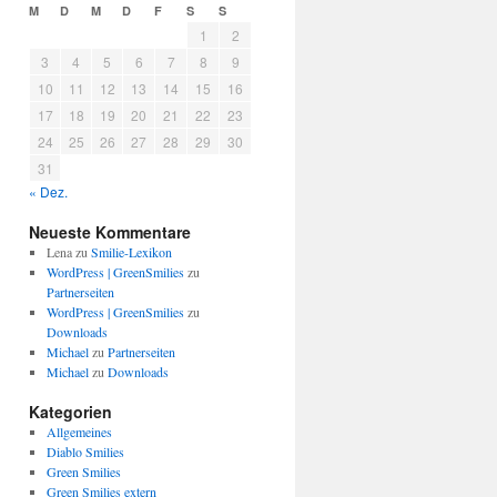
M
D
M
D
F
S
S
1
2
3
4
5
6
7
8
9
10
11
12
13
14
15
16
17
18
19
20
21
22
23
24
25
26
27
28
29
30
31
« Dez.
Neueste Kommentare
Lena
zu
Smilie-Lexikon
WordPress | GreenSmilies
zu
Partnerseiten
WordPress | GreenSmilies
zu
Downloads
Michael
zu
Partnerseiten
Michael
zu
Downloads
Kategorien
Allgemeines
Diablo Smilies
Green Smilies
Green Smilies extern