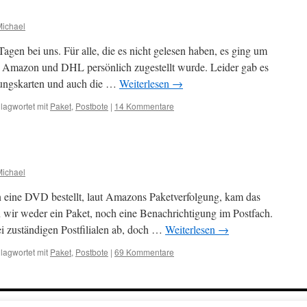
Michael
agen bei uns. Für alle, die es nicht gelesen haben, es ging um
 Amazon und DHL persönlich zugestellt wurde. Leider gab es
gungskarten und auch die …
Weiterlesen
→
lagwortet mit
Paket
,
Postbote
|
14 Kommentare
Michael
 eine DVD bestellt, laut Amazons Paketverfolgung, kam das
n wir weder ein Paket, noch eine Benachrichtigung im Postfach.
ei zuständigen Postfilialen ab, doch …
Weiterlesen
→
lagwortet mit
Paket
,
Postbote
|
69 Kommentare