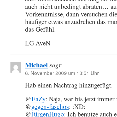
auch nicht unbedingt abraten… au
Vorkenntnisse, dann versuchen di
häufiger etwas anzudrehen das man
das Gefühl.
LG AveN
Michael
sagt:
6. November 2009 um 13:51 Uhr
Hab einen Nachtrag hinzugefügt.
@
EaZy
: Naja, war bis jetzt immer
@
gegen-faschos
: :XD:
@
JürgenHugo
: Ich benutze auch 