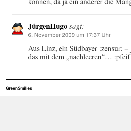
können, da ja ein anderer die Mänge
JürgenHugo
sagt:
6. November 2009 um 17:37 Uhr
Aus Linz, ein Südbayer :zensur: – j
das mit dem „nachleeren“… :pfeif
GreenSmilies