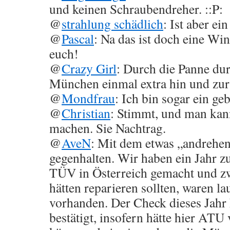
und keinen Schraubendreher. ::P:
@
strahlung schädlich
: Ist aber ei
@
Pascal
: Na das ist doch eine Wi
euch!
@
Crazy Girl
: Durch die Panne dur
München einmal extra hin und zur
@
Mondfrau
: Ich bin sogar ein ge
@
Christian
: Stimmt, und man kan
machen. Sie Nachtrag.
@
AveN
: Mit dem etwas „andrehe
gegenhalten. Wir haben ein Jahr z
TÜV in Österreich gemacht und zw
hätten reparieren sollten, waren l
vorhanden. Der Check dieses Jahr 
bestätigt, insofern hätte hier ATU