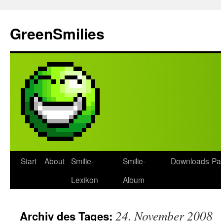
Zum
Inhalt
GreenSmilies
springen
Start
About
Smilie-
Smilie-
Downloads
Pa
Lexikon
Album
24. November 2008
Archiv des Tages: