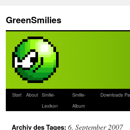
Zum
Inhalt
GreenSmilies
springen
Start
About
Smilie-
Smilie-
Downloads
Pa
Lexikon
Album
6. September 2007
Archiv des Tages: