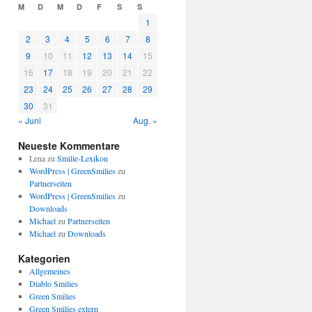
M
D
M
D
F
S
S
1
2
3
4
5
6
7
8
9
10
11
12
13
14
15
16
17
18
19
20
21
22
23
24
25
26
27
28
29
30
31
« Juni
Aug. »
Neueste Kommentare
Lena
zu
Smilie-Lexikon
WordPress | GreenSmilies
zu
Partnerseiten
WordPress | GreenSmilies
zu
Downloads
Michael
zu
Partnerseiten
Michael
zu
Downloads
Kategorien
Allgemeines
Diablo Smilies
Green Smilies
Green Smilies extern