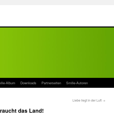
ilie-Album
Downloads
Partnerseiten
Smilie-Autoren
Liebe liegt in der Luft
→
raucht das Land!