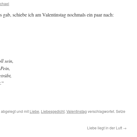
chael
es gab, schiebe ich am Valentinstag nochmals ein paar nach:
ll sein,
Pein,
trübt,
.
“
abgelegt und mit
Liebe
,
Liebesgedicht
,
Valentinstag
verschlagwortet. Setze
Liebe liegt in der Luft
→