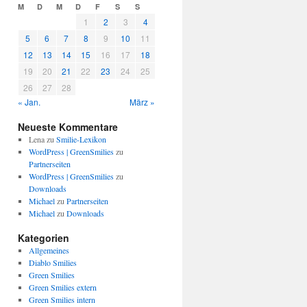
M
D
M
D
F
S
S
1
2
3
4
5
6
7
8
9
10
11
12
13
14
15
16
17
18
19
20
21
22
23
24
25
26
27
28
« Jan.
März »
Neueste Kommentare
Lena
zu
Smilie-Lexikon
WordPress | GreenSmilies
zu
Partnerseiten
WordPress | GreenSmilies
zu
Downloads
Michael
zu
Partnerseiten
Michael
zu
Downloads
Kategorien
Allgemeines
Diablo Smilies
Green Smilies
Green Smilies extern
Green Smilies intern