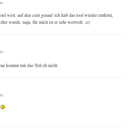
hr
el wert. auf den cent genau! ich hab das tool wieder entfernt,
ler wurde. naja, für mich ist er sehr wertvoll. ;o)
hr
bar kommt mir das Teil eh nicht.
hr
t