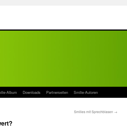
ilie-Album
Downloads
Partnerseiten
Smilie-Autoren
Smilies mit Sprechblasen
→
wert?