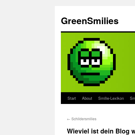
Zum
Inhalt
GreenSmilies
springen
Start
About
Smilie-Lexikon
Sm
←
Schildersmilies
Wieviel ist dein Blog 