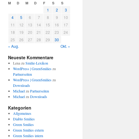
M
D
M
D
F
S
S
1
2
3
4
5
6
7
8
9
10
11
12
13
14
15
16
17
18
19
20
21
22
23
24
25
26
27
28
29
30
« Aug.
Okt. »
Neueste Kommentare
Lena
zu
Smilie-Lexikon
WordPress | GreenSmilies
zu
Partnerseiten
WordPress | GreenSmilies
zu
Downloads
Michael
zu
Partnerseiten
Michael
zu
Downloads
Kategorien
Allgemeines
Diablo Smilies
Green Smilies
Green Smilies extern
Green Smilies intern