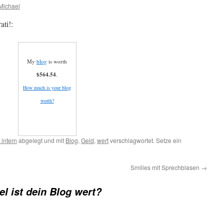
Michael
ati!:
My
blog
is worth
$564.54
.
How much is your blog
worth?
 intern
abgelegt und mit
Blog
,
Geld
,
wert
verschlagwortet. Setze ein
Smilies mit Sprechblasen
→
el ist dein Blog wert?