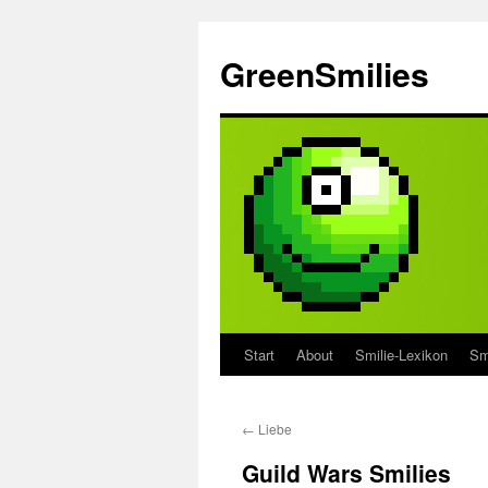
Zum
Inhalt
GreenSmilies
springen
Start
About
Smilie-Lexikon
Sm
←
Liebe
Guild Wars Smilies