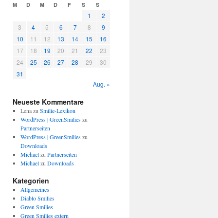
M
D
M
D
F
S
S
1
2
3
4
5
6
7
8
9
10
11
12
13
14
15
16
17
18
19
20
21
22
23
24
25
26
27
28
29
30
31
Aug. »
Neueste Kommentare
Lena
zu
Smilie-Lexikon
WordPress | GreenSmilies
zu
Partnerseiten
WordPress | GreenSmilies
zu
Downloads
Michael
zu
Partnerseiten
Michael
zu
Downloads
Kategorien
Allgemeines
Diablo Smilies
Green Smilies
Green Smilies extern