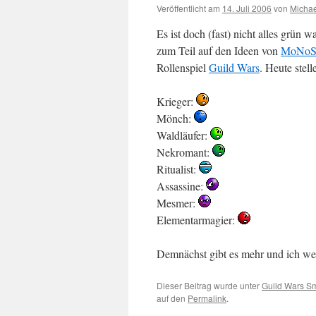
Veröffentlicht am
14. Juli 2006
von
Michae
Es ist doch (fast) nicht alles grün w
zum Teil auf den Ideen von
MoNoS
Rollenspiel
Guild Wars
. Heute stel
Krieger:
Mönch:
Waldläufer:
Nekromant:
Ritualist:
Assassine:
Mesmer:
Elementarmagier:
Demnächst gibt es mehr und ich we
Dieser Beitrag wurde unter
Guild Wars Sm
auf den
Permalink
.