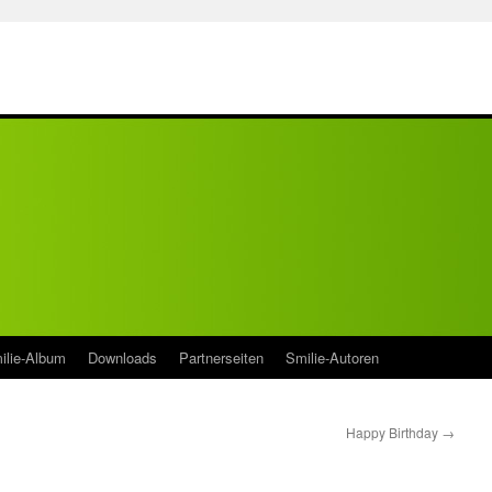
ilie-Album
Downloads
Partnerseiten
Smilie-Autoren
Happy Birthday
→