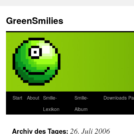
Zum
Inhalt
GreenSmilies
springen
Start
About
Smilie-
Smilie-
Downloads
Pa
Lexikon
Album
26. Juli 2006
Archiv des Tages: