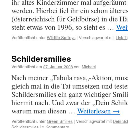
ihr altes Kinderzimmer mal aufgeräumt
werden. Hierbei fiel ihr ein schon ältere
(österreichisch für Geldbörse) in die H
steht etwas von 1996, so sieht es …
Wei
Veröffentlicht unter
Wildlife Smileys
|
Verschlagwortet mit
Link-T
Schildersmilies
Veröffentlicht am
27. Januar 2008
von
Michael
Nach meiner „Tabula rasa„-Aktion, muss
gleich mal in die Tat umsetzen und teste
Schildersmilies ein ganz wichtiger Smilie
hiermit nach. Und zwar der „Dein Schil
warum man diesen …
Weiterlesen
→
Veröffentlicht unter
Green Smilies
|
Verschlagwortet mit
Dein Sch
Schildersmilies
|
3 Kommentare