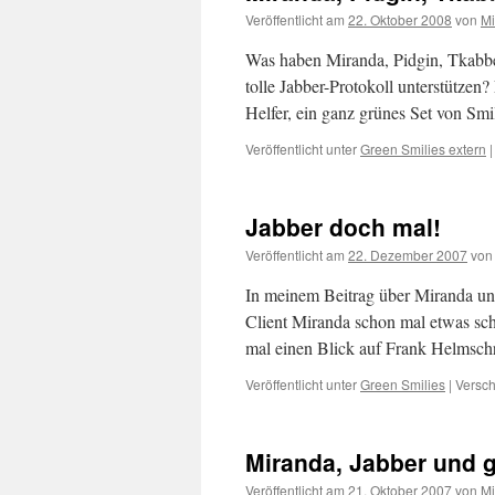
Veröffentlicht am
22. Oktober 2008
von
Mi
Was haben Miranda, Pidgin, Tkabber
tolle Jabber-Protokoll unterstützen?
Helfer, ein ganz grünes Set von Smi
Veröffentlicht unter
Green Smilies extern
|
Jabber doch mal!
Veröffentlicht am
22. Dezember 2007
von
In meinem Beitrag über Miranda und
Client Miranda schon mal etwas sc
mal einen Blick auf Frank Helmschr
Veröffentlicht unter
Green Smilies
|
Versch
Miranda, Jabber und g
Veröffentlicht am
21. Oktober 2007
von
Mi