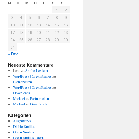
M
D
M
D
F
S
S
1
2
3
4
5
6
7
8
9
10
11
12
13
14
15
16
17
18
19
20
21
22
23
24
25
26
27
28
29
30
31
« Dez.
Neueste Kommentare
Lena
zu
Smilie-Lexikon
WordPress | GreenSmilies
zu
Partnerseiten
WordPress | GreenSmilies
zu
Downloads
Michael
zu
Partnerseiten
Michael
zu
Downloads
Kategorien
Allgemeines
Diablo Smilies
Green Smilies
Green Smilies extern