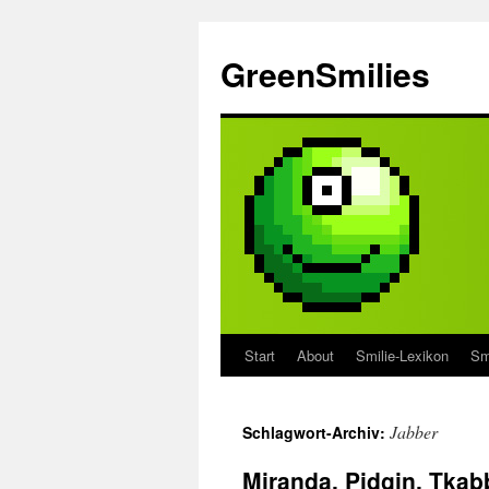
Zum
Inhalt
GreenSmilies
springen
Start
About
Smilie-Lexikon
Sm
Jabber
Schlagwort-Archiv:
Miranda, Pidgin, Tkab