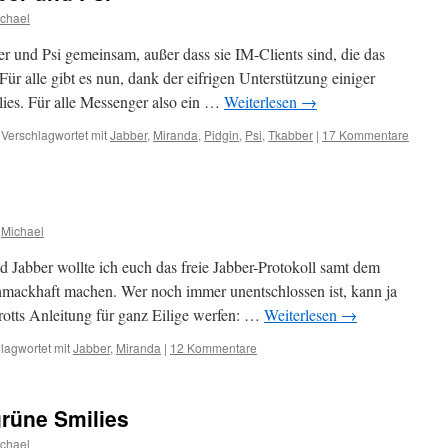
chael
 und Psi gemeinsam, außer dass sie IM-Clients sind, die das
 Für alle gibt es nun, dank der eifrigen Unterstützung einiger
lies. Für alle Messenger also ein …
Weiterlesen
→
Verschlagwortet mit
Jabber
,
Miranda
,
Pidgin
,
Psi
,
Tkabber
|
17 Kommentare
Michael
 Jabber wollte ich euch das freie Jabber-Protokoll samt dem
hmackhaft machen. Wer noch immer unentschlossen ist, kann ja
otts Anleitung für ganz Eilige werfen: …
Weiterlesen
→
lagwortet mit
Jabber
,
Miranda
|
12 Kommentare
rüne Smilies
chael