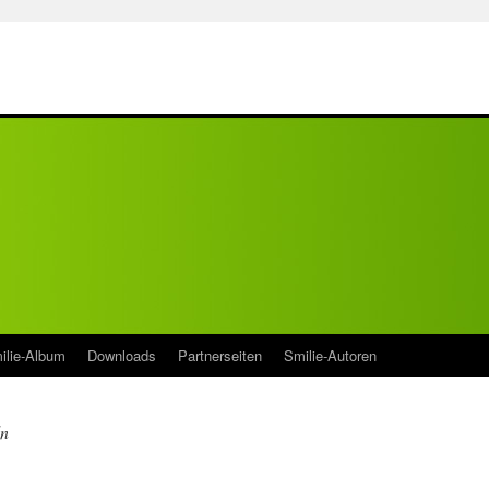
ilie-Album
Downloads
Partnerseiten
Smilie-Autoren
ln