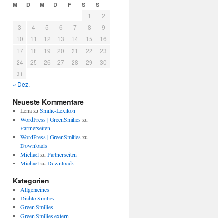
M
D
M
D
F
S
S
1
2
3
4
5
6
7
8
9
10
11
12
13
14
15
16
17
18
19
20
21
22
23
24
25
26
27
28
29
30
31
« Dez.
Neueste Kommentare
Lena
zu
Smilie-Lexikon
WordPress | GreenSmilies
zu
Partnerseiten
WordPress | GreenSmilies
zu
Downloads
Michael
zu
Partnerseiten
Michael
zu
Downloads
Kategorien
Allgemeines
Diablo Smilies
Green Smilies
Green Smilies extern