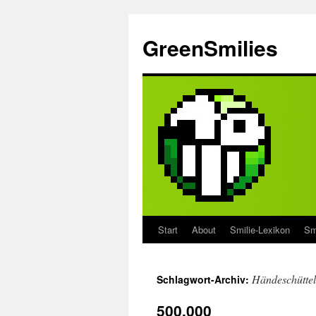
Zum
Inhalt
GreenSmilies
springen
Start
About
Smilie-Lexikon
Sm
Händeschütte
Schlagwort-Archiv:
500.000