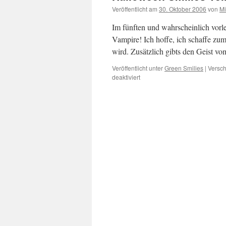
Veröffentlicht am
30. Oktober 2006
von
Mi
Im fünften und wahrscheinlich vorl
Vampire! Ich hoffe, ich schaffe zum
wird. Zusätzlich gibts den Geist v
Veröffentlicht unter
Green Smilies
|
Versch
für
deaktiviert
Halloween
Smilies
Teil
V