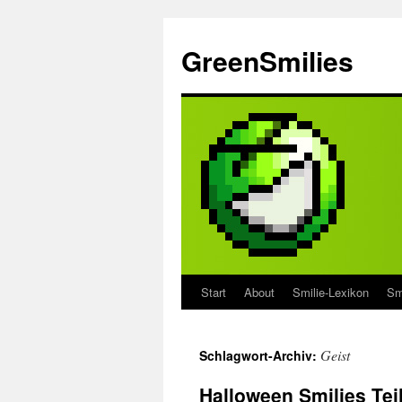
Zum
Inhalt
GreenSmilies
springen
Start
About
Smilie-Lexikon
Sm
Geist
Schlagwort-Archiv:
Halloween Smilies Tei