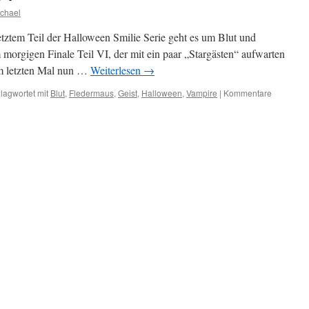
chael
etztem Teil der Halloween Smilie Serie geht es um Blut und
 morgigen Finale Teil VI, der mit ein paar „Stargästen“ aufwarten
om letzten Mal nun …
Weiterlesen
→
lagwortet mit
Blut
,
Fledermaus
,
Geist
,
Halloween
,
Vampire
|
Kommentare