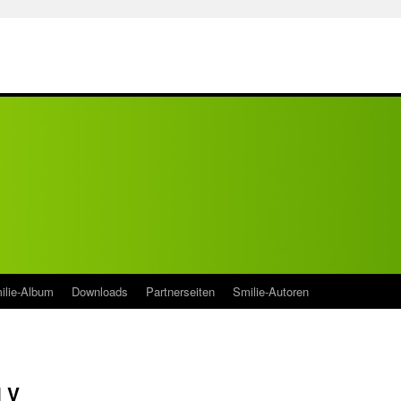
ilie-Album
Downloads
Partnerseiten
Smilie-Autoren
l V