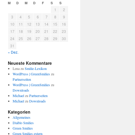
M
D
M
D
F
S
S
1
2
3
4
5
6
7
8
9
10
11
12
13
14
15
16
17
18
19
20
21
22
23
24
25
26
27
28
29
30
31
« Dez.
Neueste Kommentare
Lena
zu
Smilie-Lexikon
WordPress | GreenSmilies
zu
Partnerseiten
WordPress | GreenSmilies
zu
Downloads
Michael
zu
Partnerseiten
Michael
zu
Downloads
Kategorien
Allgemeines
Diablo Smilies
Green Smilies
Green Smilies extern