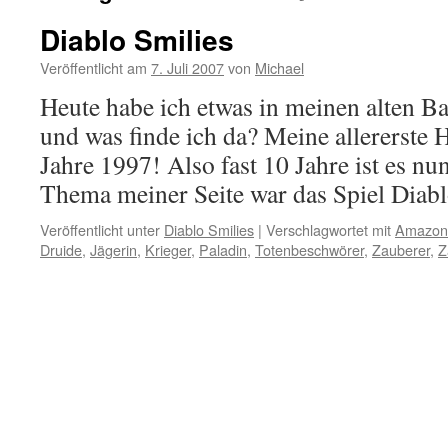
Diablo Smilies
Veröffentlicht am
7. Juli 2007
von
Michael
Heute habe ich etwas in meinen alten 
und was finde ich da? Meine allererst
Jahre 1997! Also fast 10 Jahre ist es n
Thema meiner Seite war das Spiel Dia
Veröffentlicht unter
Diablo Smilies
|
Verschlagwortet mit
Amazon
Druide
,
Jägerin
,
Krieger
,
Paladin
,
Totenbeschwörer
,
Zauberer
,
Z