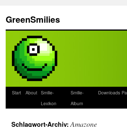
Zum
Inhalt
GreenSmilies
springen
Start
About
Smilie-
Smilie-
Downloads
Pa
Lexikon
Album
Amazone
Schlagwort-Archiv: