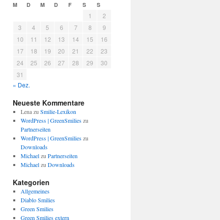
M
D
M
D
F
S
S
1
2
3
4
5
6
7
8
9
10
11
12
13
14
15
16
17
18
19
20
21
22
23
24
25
26
27
28
29
30
31
« Dez.
Neueste Kommentare
Lena
zu
Smilie-Lexikon
WordPress | GreenSmilies
zu
Partnerseiten
WordPress | GreenSmilies
zu
Downloads
Michael
zu
Partnerseiten
Michael
zu
Downloads
Kategorien
Allgemeines
Diablo Smilies
Green Smilies
Green Smilies extern