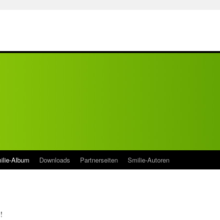
ilie-Album
Downloads
Partnerseiten
Smilie-Autoren
!