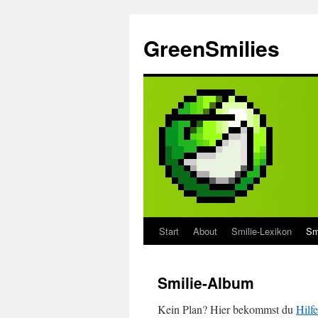
Zum
Inhalt
GreenSmilies
springen
Start
About
Smilie-Lexikon
Sm
Smilie-Album
Kein Plan? Hier bekommst du
Hilfe