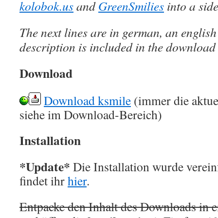
kolobok.us
and
GreenSmilies
into a sid
The next lines are in german, an englis
description is included in the download 
Download
Download ksmile
(immer die aktuel
siehe im Download-Bereich)
Installation
*Update*
Die Installation wurde verein
findet ihr
hier
.
Entpacke den Inhalt des Downloads in e