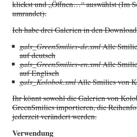
klickst und „Öffnen…“ auswählst (Im S
umrandet).
Ich habe drei Galerien in den Download
gals_GreenSmilies-de.xml
Alle Smili
auf deutsch
gals_GreenSmilies-en.xml
Alle Smili
auf Englisch
gals_Kolobok.xml
Alle Smilies von K
Ihr könnt sowohl die Galerien von Kolo
GreenSmilies importieren, die Reihenfo
jederzeit verändert werden.
Verwendung