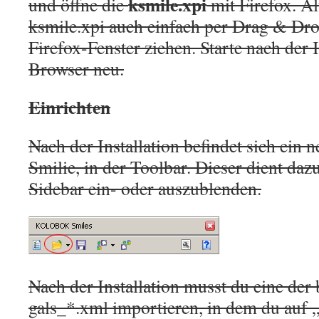
ksmile.xpi
und öffne die
mit Firefox. Al
ksmile.xpi auch einfach per Drag & Drop
Firefox-Fenster ziehen. Starte nach der I
Browser neu.
Einrichten
Nach der Installation befindet sich ein n
Smilie, in der Toolbar. Dieser dient daz
Sidebar ein- oder auszublenden.
Nach der Installation musst du eine der
gals_*.xml importieren, in dem du auf 