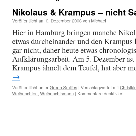
Nikolaus & Krampus – nicht S
Veröffentlicht am
6. Dezember 2006
von
Michael
Hier in Hamburg bringen manche Nikol
etwas durcheinander und den Krampus 
gar nicht, daher heute etwas chronologi
Aufklärungsarbeit. Am 5. Dezember ist
Krampus ähnelt dem Teufel, hat aber 
→
Veröffentlicht unter
Green Smilies
|
Verschlagwortet mit
Christki
für
Weihnachten
,
Weihnachtsmann
|
Kommentare deaktiviert
Nikola
&
Kramp
–
nicht
Santa
Claus!