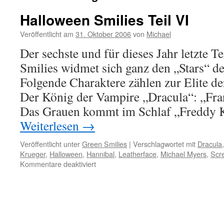
Halloween Smilies Teil VI
Veröffentlicht am
31. Oktober 2006
von
Michael
Der sechste und für dieses Jahr letzte T
Smilies widmet sich ganz den „Stars“ d
Folgende Charaktere zählen zur Elite de
Der König der Vampire „Dracula“: „Fra
Das Grauen kommt im Schlaf „Freddy 
Weiterlesen
→
Veröffentlicht unter
Green Smilies
|
Verschlagwortet mit
Dracula
Krueger
,
Halloween
,
Hannibal
,
Leatherface
,
Michael Myers
,
Scr
für
Kommentare deaktiviert
Halloween
Smilies
Teil
VI