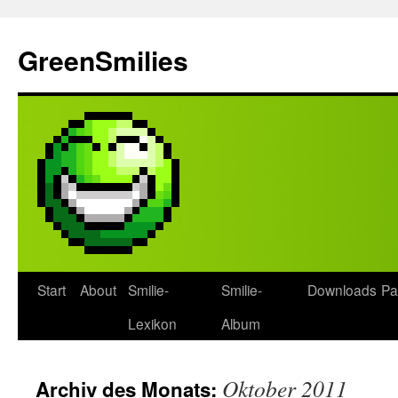
Zum
Inhalt
GreenSmilies
springen
Start
About
Smilie-
Smilie-
Downloads
Pa
Lexikon
Album
Oktober 2011
Archiv des Monats: